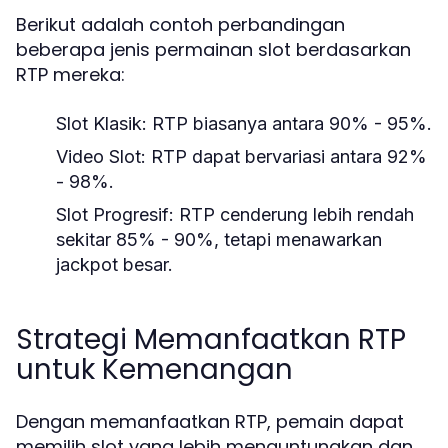
Berikut adalah contoh perbandingan
beberapa jenis permainan slot berdasarkan
RTP mereka:
Slot Klasik:
RTP biasanya antara 90% - 95%.
Video Slot:
RTP dapat bervariasi antara 92%
- 98%.
Slot Progresif:
RTP cenderung lebih rendah
sekitar 85% - 90%, tetapi menawarkan
jackpot besar.
Strategi Memanfaatkan RTP
untuk Kemenangan
Dengan memanfaatkan RTP, pemain dapat
memilih slot yang lebih menguntungkan dan