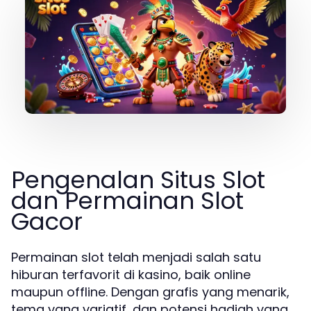
Pengenalan Situs Slot
dan Permainan Slot
Gacor
Permainan slot telah menjadi salah satu
hiburan terfavorit di kasino, baik online
maupun offline. Dengan grafis yang menarik,
tema yang variatif, dan potensi hadiah yang