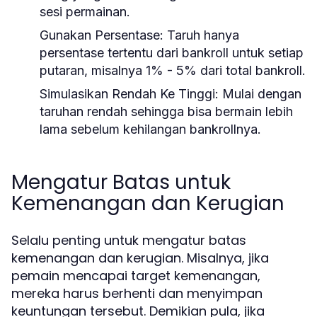
sesi permainan.
Gunakan Persentase:
Taruh hanya
persentase tertentu dari bankroll untuk setiap
putaran, misalnya 1% - 5% dari total bankroll.
Simulasikan Rendah Ke Tinggi:
Mulai dengan
taruhan rendah sehingga bisa bermain lebih
lama sebelum kehilangan bankrollnya.
Mengatur Batas untuk
Kemenangan dan Kerugian
Selalu penting untuk mengatur batas
kemenangan dan kerugian. Misalnya, jika
pemain mencapai target kemenangan,
mereka harus berhenti dan menyimpan
keuntungan tersebut. Demikian pula, jika