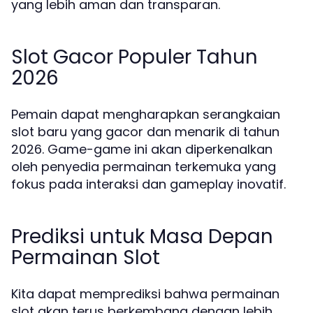
yang lebih aman dan transparan.
Slot Gacor Populer Tahun
2026
Pemain dapat mengharapkan serangkaian
slot baru yang gacor dan menarik di tahun
2026. Game-game ini akan diperkenalkan
oleh penyedia permainan terkemuka yang
fokus pada interaksi dan gameplay inovatif.
Prediksi untuk Masa Depan
Permainan Slot
Kita dapat memprediksi bahwa permainan
slot akan terus berkembang dengan lebih