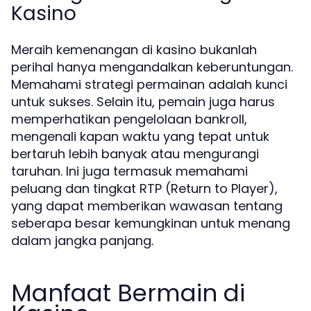
Kasino
Meraih kemenangan di kasino bukanlah
perihal hanya mengandalkan keberuntungan.
Memahami strategi permainan adalah kunci
untuk sukses. Selain itu, pemain juga harus
memperhatikan pengelolaan bankroll,
mengenali kapan waktu yang tepat untuk
bertaruh lebih banyak atau mengurangi
taruhan. Ini juga termasuk memahami
peluang dan tingkat RTP (Return to Player),
yang dapat memberikan wawasan tentang
seberapa besar kemungkinan untuk menang
dalam jangka panjang.
Manfaat Bermain di