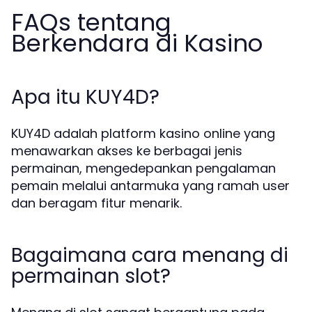
FAQs tentang
Berkendara di Kasino
Apa itu KUY4D?
KUY4D adalah platform kasino online yang
menawarkan akses ke berbagai jenis
permainan, mengedepankan pengalaman
pemain melalui antarmuka yang ramah user
dan beragam fitur menarik.
Bagaimana cara menang di
permainan slot?