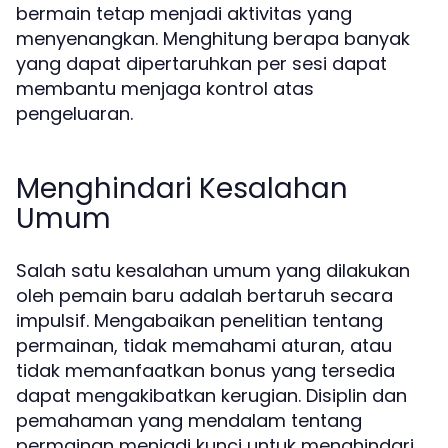
bermain tetap menjadi aktivitas yang
menyenangkan. Menghitung berapa banyak
yang dapat dipertaruhkan per sesi dapat
membantu menjaga kontrol atas
pengeluaran.
Menghindari Kesalahan
Umum
Salah satu kesalahan umum yang dilakukan
oleh pemain baru adalah bertaruh secara
impulsif. Mengabaikan penelitian tentang
permainan, tidak memahami aturan, atau
tidak memanfaatkan bonus yang tersedia
dapat mengakibatkan kerugian. Disiplin dan
pemahaman yang mendalam tentang
permainan menjadi kunci untuk menghindari