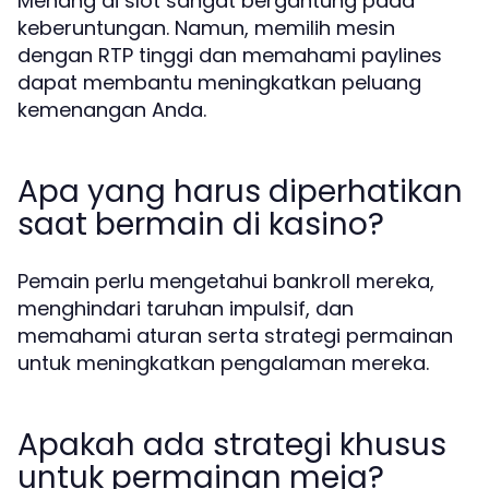
Menang di slot sangat bergantung pada
keberuntungan. Namun, memilih mesin
dengan RTP tinggi dan memahami paylines
dapat membantu meningkatkan peluang
kemenangan Anda.
Apa yang harus diperhatikan
saat bermain di kasino?
Pemain perlu mengetahui bankroll mereka,
menghindari taruhan impulsif, dan
memahami aturan serta strategi permainan
untuk meningkatkan pengalaman mereka.
Apakah ada strategi khusus
untuk permainan meja?