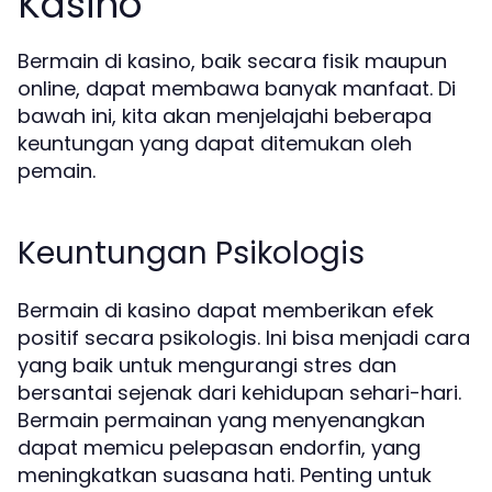
Kasino
Bermain di kasino, baik secara fisik maupun
online, dapat membawa banyak manfaat. Di
bawah ini, kita akan menjelajahi beberapa
keuntungan yang dapat ditemukan oleh
pemain.
Keuntungan Psikologis
Bermain di kasino dapat memberikan efek
positif secara psikologis. Ini bisa menjadi cara
yang baik untuk mengurangi stres dan
bersantai sejenak dari kehidupan sehari-hari.
Bermain permainan yang menyenangkan
dapat memicu pelepasan endorfin, yang
meningkatkan suasana hati. Penting untuk