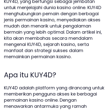
KUY4D, yang berfungsi sebagai jembatan
untuk menjelajahi dunia kasino online. KUY4D
menghubungkan pemain dengan berbagai
jenis permainan kasino, menyediakan akses
mudah dan menarik untuk pengalaman
bermain yang lebih optimal. Dalam artikel ini,
kita akan membahas secara mendalam
mengenai KUY4D, sejarah kasino, serta
manfaat dan strategi sukses dalam
memainkan permainan kasino.
Apa itu KUY4D?
KUY4D adalah platform yang dirancang untuk
memberikan pengguna akses ke berbagai
permainan kasino online. Dengan
menawarkan antarmuka yang ramah