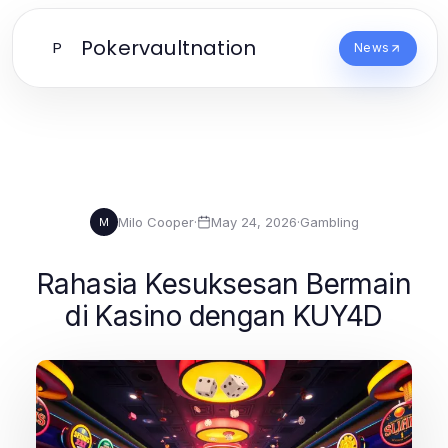
Pokervaultnation
P
News
Milo Cooper
·
May 24, 2026
·
Gambling
M
Rahasia Kesuksesan Bermain
di Kasino dengan KUY4D